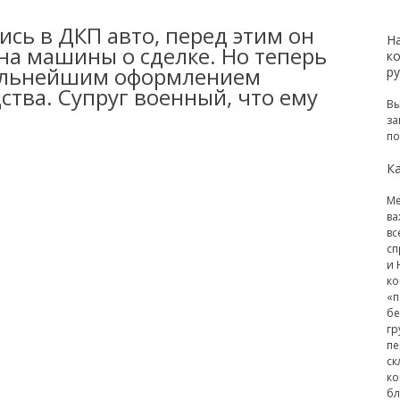
сь в ДКП авто, перед этим он
Н
на машины о сделке. Но теперь
к
дальнейшим оформлением
р
ства. Супруг военный, что ему
Вы
за
по
Ка
Ме
ва
вс
сп
и 
ко
«п
бе
гр
пе
ск
ко
бл