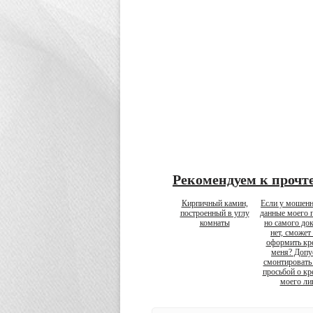
Рекомендуем к прочт
Кирпичный камин,
Если у мошенн
построенный в углу
данные моего п
комнаты
но самого до
нет, сможет
оформить кре
меня? Допу
смонтировать 
просьбой о кр
моего ли