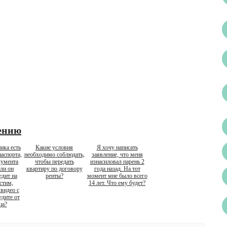
ению
ика есть
Какие условия
Я хочу написать
аспорта,
необходимо соблюдать,
заявление, что меня
кумента
чтобы передать
изнасиловал парень 2
 ли он
квартиру по договору
года назад. На тот
дит на
ренты?
момент мне было всего
стим,
14 лет. Что ему будет?
видео с
едите от
ца?