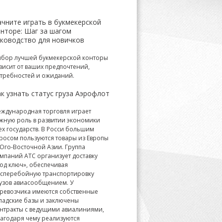
ачните играть в букмекерской
онторе: Шаг за шагом
уководство для новичков
бор лучшей букмекерской конторы
висит от ваших предпочтений,
требностей и ожиданий.
к узнать статус груза Аэрофлот
ждународная торговля играет
жную роль в развитии экономики
ех государств. В Росси большим
росом пользуются товары из Европы
Юго-Восточной Азии. Группа
мпаний АТС организует доставку
од ключ», обеспечивая
сперебойную транспортировку
узов авиасообщением. У
ревозчика имеются собственные
ладские базы и заключены
нтракты с ведущими авиалиниями,
агодаря чему реализуются