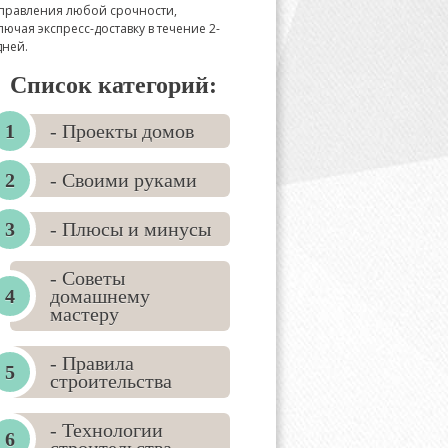
правления любой срочности,
лючая экспресс-доставку в течение 2-
дней.
Список категорий:
- Проекты домов
- Своими руками
- Плюсы и минусы
- Советы
домашнему
мастеру
- Правила
строительства
- Технологии