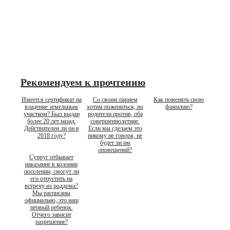
Рекомендуем к прочтению
Имеется сертификат на
Со своим парнем
Как поменять свою
владение земельным
хотим пожениться, но
фамилию?
участком? Был выдан
родители против, оба
более 20 лет назад.
совершеннолетние.
Действителен ли он в
Если мы сделаем это
2018 году?
никому не говоря, не
будет ли им
оповещений?
Супруг отбывает
наказание в колонии
поселении, смогут ли
его отпустить на
встречу из роддома?
Мы расписаны
официально, это наш
первый ребенок.
Отчего зависит
разрешение?