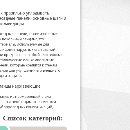
ак правильно укладывать
асадные панели: основные шаги и
екомендации
садные панели, также известные
к цокольный сайдинг, это
териалы, используемые для
лицовки наружных стен зданий.
и представляют собой пластиковые,
таллические или композитные
нели, которые крепятся к стенам
ания для улучшения его внешнего
да и защиты.
ланцы нержавеющие
анец из нержавеющей стали
ляется необходимых элементом
убопроводных коммуникаций, ...
Список категорий: