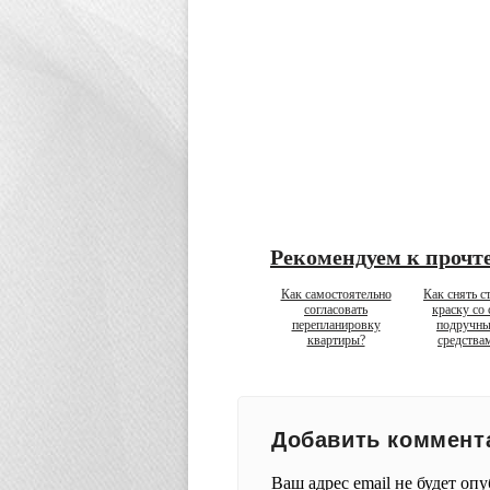
Рекомендуем к прочт
Как самостоятельно
Как снять с
согласовать
краску со 
перепланировку
подручн
квартиры?
средства
Добавить коммент
Ваш адрес email не будет оп