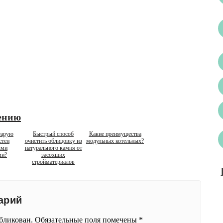
ению
тарую
Быстрый способ
Какие преимущества
стен
очистить облицовку из
модульных котельных?
ыми
натурального камня от
ми?
засохших
стройматериалов
арий
убликован.
Обязательные поля помечены
*