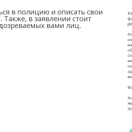
ься в полицию и описать свои
К
 Также, в заявлении стоит
ф
одозреваемых вами лиц.
р
Фа
ка
ма
об
Он
ме
па
зд
ви
Ф
Фл
яв
тр