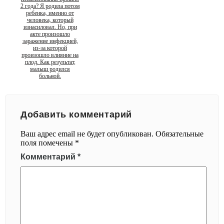
2 года? Я родила потом
ребенка, именно от
человека, который
изнасиловал. Но, при
акте произошло
заражение инфекцией,
из-за которой
произошло влияние на
плод. Как результат,
малыш родился
больной.
Добавить комментарий
Ваш адрес email не будет опубликован.
Обязательные
поля помечены
*
Комментарий
*