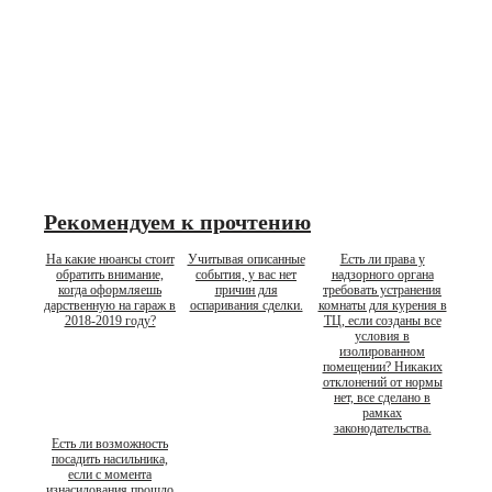
Рекомендуем к прочтению
На какие нюансы стоит
Учитывая описанные
Есть ли права у
обратить внимание,
события, у вас нет
надзорного органа
когда оформляешь
причин для
требовать устранения
дарственную на гараж в
оспаривания сделки.
комнаты для курения в
2018-2019 году?
ТЦ, если созданы все
условия в
изолированном
помещении? Никаких
отклонений от нормы
нет, все сделано в
рамках
законодательства.
Есть ли возможность
посадить насильника,
если с момента
изнасилования прошло