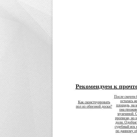
Рекомендуем к прочт
После смерти
осталась ж
Как сконструировать
площадь, на 
пол из обрезной доски?
она прожив
мужчиной. 
прописан, но 
доли. Одобрят
судебный иск 
по данному о