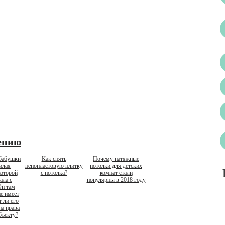
ению
 бабушки
Как снять
Почему натяжные
илая
пенопластовую плитку
потолки для детских
которой
с потолка?
комнат стали
ала с
популярны в 2018 году
Он там
не имеет
 ли его
на права
бъекту?