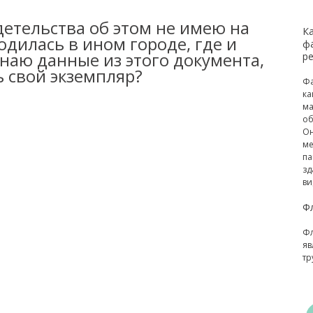
идетельства об этом не имею на
К
одилась в ином городе, где и
ф
знаю данные из этого документа,
р
ь свой экземпляр?
Фа
ка
ма
об
Он
ме
па
зд
ви
Ф
Фл
яв
тр