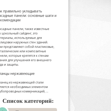
ак правильно укладывать
асадные панели: основные шаги и
екомендации
садные панели, также известные
к цокольный сайдинг, это
териалы, используемые для
лицовки наружных стен зданий.
и представляют собой пластиковые,
таллические или композитные
нели, которые крепятся к стенам
ания для улучшения его внешнего
да и защиты.
ланцы нержавеющие
анец из нержавеющей стали
ляется необходимых элементом
убопроводных коммуникаций, ...
Список категорий: