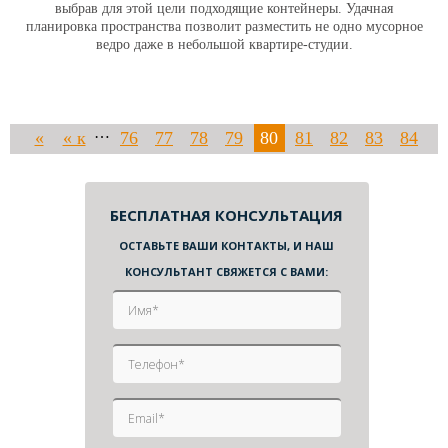
выбрав для этой цели подходящие контейнеры. Удачная
планировка пространства позволит разместить не одно мусорное
ведро даже в небольшой квартире-студии.
…
«
« к
76
77
78
79
80
81
82
83
84
назад
началу
…
85
90
100
110
120
130
140
150
160
170
180
БЕСПЛАТНАЯ КОНСУЛЬТАЦИЯ
ОСТАВЬТЕ ВАШИ КОНТАКТЫ, И НАШ
190
200
210
220
230
240
250
260
270
280
290
300
КОНСУЛЬТАНТ СВЯЖЕТСЯ С ВАМИ:
310
320
330
340
350
360
370
380
390
400
410
420
430
440
450
460
470
480
490
500
510
520
530
540
…
550
560
в
вперед »
конец
»